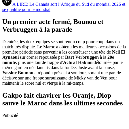
A LIRE: Le Canada sort l’Afrique du Sud du mondial 2026 et
se qualifie pour le mondial
Un premier acte fermé, Bounou et
Verbruggen à la parade
D'entrée, les deux équipes se sont rendu coup pour coup dans un
match très disputé. Le Maroc a obtenu les meilleures occasions de la
première période sans parvenir à les concrétiser : une tête de
Neil El
Aynaoui
sur corner repoussée par
Bart Verbruggen
à la
20e
minute
, puis une lourde frappe d'
Achraf Hakimi
détournée par le
même gardien néerlandais dans la foulée. Juste avant la pause,
Yassine Bounou
a répondu présent à son tour, sortant une parade
décisive sur une frappe surpuissante de Micky van de Ven pour
maintenir le score nul et vierge à la mi-temps.
Gakpo fait chavirer les Oranje, Diop
sauve le Maroc dans les ultimes secondes
Publicité