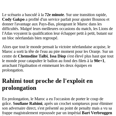
Le scénario a basculé à la
72e minute
. Sur une transition rapide,
Cody Gakpo
a profité d'un service parfait pour ajuster Bounou et
donner l'avantage aux Pays-Bas, plongeant le Maroc dans les
difficultés. Malgré leurs meilleures occasions du match, les Lions de
l'Atlas voyaient la qualification leur échapper petit à petit, butant sur
un bloc néerlandais bien regroupé.
Alors que tout le monde pensait la victoire néerlandaise acquise, le
Maroc a sorti la tête de l'eau au pire moment pour les Oranje. Sur un
centre de
Chemsdine Talbi
,
Issa Diop
s'est élevé plus haut que tout
le monde pour catapulter le ballon au fond des filets à la
90e+1
,
arrachant l'égalisation et emmenant les deux équipes en
prolongation.
Rahimi tout proche de l'exploit en
prolongation
En prolongation, le Maroc a eu l'occasion de porter le coup de
grâce.
Soufiane Rahimi
, après un crochet somptueux pour éliminer
son adversaire direct, s'est présenté au point de penalty mais a vu sa
frappe magistralement repoussée par un impérial
Bart Verbruggen