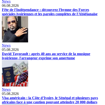
News
06.08.2026
Fête de l'Indépendance : découvrez l'hymne des Forces
spéciales ivoiriennes et les paroles complètes de l'Abidjanaise
News
05.08.2026
David Tayorault : après 40 ans au service de la musique
ivoirienne, l'arrangeur exprime son amertume
News
05.08.2026
Visa américain : la Côte d’Ivoire, le Sénégal et plusieurs pays
africains face à une caution pouvant atteindre 20 000 dollars