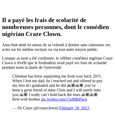
Il a payé les frais de scolarité de
nombreuses personnes, dont le comédien
nigérian Craze Clown.
Atsu était aimé en raison de sa volonté à donner sans claironner ses
actes sur les médias sociaux ou via tout autre moyen public.
Lorsque sa mort a été confirmée, le célèbre comédien nigérian Craze
Clown a révélé que le footballeur avait payé ses frais de scolarité
pendant toute la durée de l'université.
Christian has been supporting me from way back 2015.
When I lost my dad, he l reached out and offered to pay
my fees til i graduated and he did 🙏🏾🙏🏾 you’ve
been a great friend of mine Chris and I will surely miss
you 🙏🏾 I really can’t hold back the tears 🙏🏾🙏🏾
Rest well brother
pic.twitter.com/15oMIbPacn
— Dr Craze (@crazeclown)
February 18, 2023