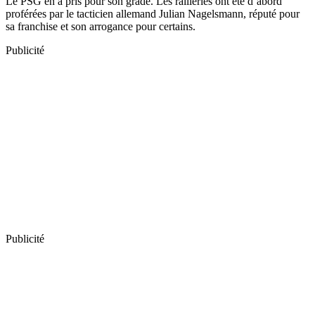
Le PSG en a pris pour son grade. Les railleries ont été d’abord
proférées par le tacticien allemand Julian Nagelsmann, réputé pour
sa franchise et son arrogance pour certains.
Publicité
Publicité