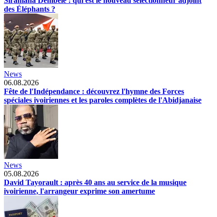
Siramana Dembélé : qui est le nouveau sélectionneur adjoint
des Éléphants ?
News
06.08.2026
Fête de l'Indépendance : découvrez l'hymne des Forces
spéciales ivoiriennes et les paroles complètes de l'Abidjanaise
News
05.08.2026
David Tayorault : après 40 ans au service de la musique
ivoirienne, l'arrangeur exprime son amertume