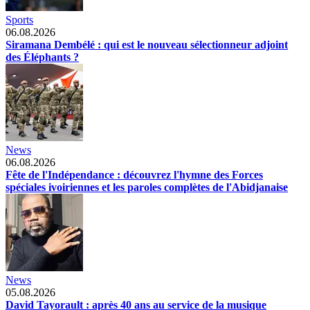
Sports
06.08.2026
Siramana Dembélé : qui est le nouveau sélectionneur adjoint
des Éléphants ?
News
06.08.2026
Fête de l'Indépendance : découvrez l'hymne des Forces
spéciales ivoiriennes et les paroles complètes de l'Abidjanaise
News
05.08.2026
David Tayorault : après 40 ans au service de la musique