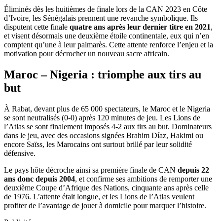
Éliminés dès les huitièmes de finale lors de la CAN 2023 en Côte
d’Ivoire, les Sénégalais prennent une revanche symbolique. Ils
disputent cette finale
quatre ans après leur dernier titre en 2021
,
et visent désormais une deuxième étoile continentale, eux qui n’en
comptent qu’une à leur palmarès. Cette attente renforce l’enjeu et la
motivation pour décrocher un nouveau sacre africain.
Maroc – Nigeria : triomphe aux tirs au
but
À Rabat, devant plus de 65 000 spectateurs, le Maroc et le Nigeria
se sont neutralisés (0-0) après 120 minutes de jeu. Les Lions de
l’Atlas se sont finalement imposés 4-2 aux tirs au but. Dominateurs
dans le jeu, avec des occasions signées Brahim Díaz, Hakimi ou
encore Saïss, les Marocains ont surtout brillé par leur solidité
défensive.
Le pays hôte décroche ainsi sa première finale de CAN
depuis 22
ans donc depuis 2004
, et confirme ses ambitions de remporter une
deuxième Coupe d’Afrique des Nations, cinquante ans après celle
de 1976. L’attente était longue, et les Lions de l’Atlas veulent
profiter de l’avantage de jouer à domicile pour marquer l’histoire.