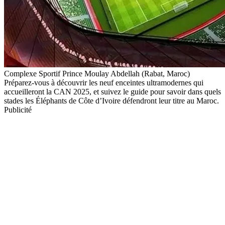
Complexe Sportif Prince Moulay Abdellah (Rabat, Maroc)
Préparez-vous à découvrir les neuf enceintes ultramodernes qui
accueilleront la CAN 2025, et suivez le guide pour savoir dans quels
stades les Éléphants de Côte d’Ivoire défendront leur titre au Maroc.
Publicité