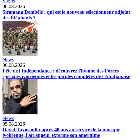
Sports
06.08.2026
Siramana Dembélé : qui est le nouveau sélectionneur adjoint
des Éléphants ?
News
06.08.2026
Fête de l'Indépendance : découvrez l'hymne des Forces
spéciales ivoiriennes et les paroles complètes de l'Abidjanaise
News
05.08.2026
David Tayorault : après 40 ans au service de la musique
ivoirienne, l'arrangeur exprime son amertume