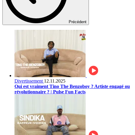
Précédent
Divertissement
12.11.2025
Qui est vraiment Tino The Benzoboy ? Artiste engagé ou
révolutionnaire ? | Pulse Fun Facts