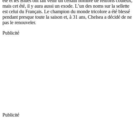
été et les Blues ont fait venir un certain nombre de renforts coûteux,
mais cet été, il y aura aussi un exode. L’un des noms sur la sellette
est celui du Français. Le champion du monde tricolore a été blessé
pendant presque toute la saison et, à 31 ans, Chelsea a décidé de ne
pas le renouveler.
Publicité
Publicité