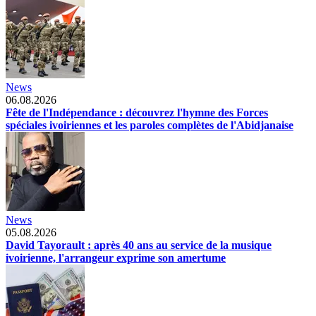
News
06.08.2026
Fête de l'Indépendance : découvrez l'hymne des Forces
spéciales ivoiriennes et les paroles complètes de l'Abidjanaise
News
05.08.2026
David Tayorault : après 40 ans au service de la musique
ivoirienne, l'arrangeur exprime son amertume