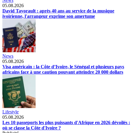
News
05.08.2026
David Tayorault : après 40 ans au service de la musique
ivoirienne, l'arrangeur exprime son amertume
News
05.08.2026
Visa américain : la Côte d’Ivoire, le Sénégal et plusieurs pays
africains face à une caution pouvant atteindre 20 000 dollars
Lifestyle
05.08.2026
Les 10 passeports les plus puissants d'Afrique en 2026 dévoilés :
où se classe la Côte d'Ivoire ?