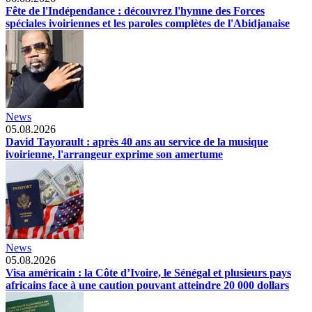
Fête de l'Indépendance : découvrez l'hymne des Forces
spéciales ivoiriennes et les paroles complètes de l'Abidjanaise
News
05.08.2026
David Tayorault : après 40 ans au service de la musique
ivoirienne, l'arrangeur exprime son amertume
News
05.08.2026
Visa américain : la Côte d’Ivoire, le Sénégal et plusieurs pays
africains face à une caution pouvant atteindre 20 000 dollars