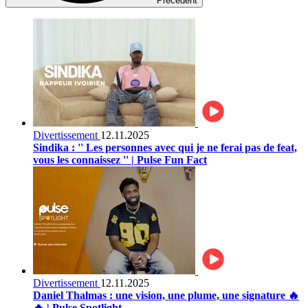
Précédent
Divertissement
12.11.2025
Sindika : '' Les personnes avec qui je ne ferai pas de feat,
vous les connaissez '' | Pulse Fun Fact
Divertissement
12.11.2025
Daniel Thalmas : une vision, une plume, une signature 🔥
🔥 | Pulse Spotlight