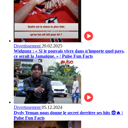
Divertissement
20.02.2025
Widgunz : « Si je pouvais vivre dans n'importe quel pays,
ce serait la Jamaïque. » | Pulse Fun Facts
Divertissement
05.12.2024
Dydy Yeman nous donne le secret derrière ses hits 😎🔥 |
Pulse Fun Facts