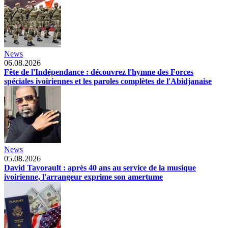
News
06.08.2026
Fête de l'Indépendance : découvrez l'hymne des Forces
spéciales ivoiriennes et les paroles complètes de l'Abidjanaise
News
05.08.2026
David Tayorault : après 40 ans au service de la musique
ivoirienne, l'arrangeur exprime son amertume