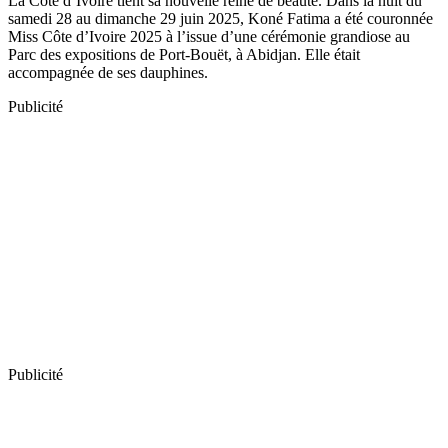
La Côte d’Ivoire tient sa nouvelle reine de beauté. Dans la nuit du
samedi 28 au dimanche 29 juin 2025, Koné Fatima a été couronnée
Miss Côte d’Ivoire 2025 à l’issue d’une cérémonie grandiose au
Parc des expositions de Port-Bouët, à Abidjan. Elle était
accompagnée de ses dauphines.
Publicité
Publicité