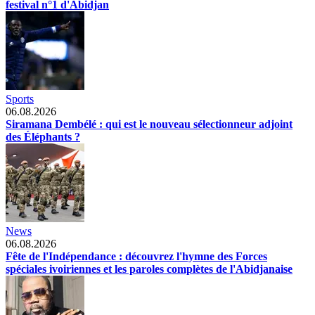
festival n°1 d'Abidjan
Sports
06.08.2026
Siramana Dembélé : qui est le nouveau sélectionneur adjoint
des Éléphants ?
News
06.08.2026
Fête de l'Indépendance : découvrez l'hymne des Forces
spéciales ivoiriennes et les paroles complètes de l'Abidjanaise