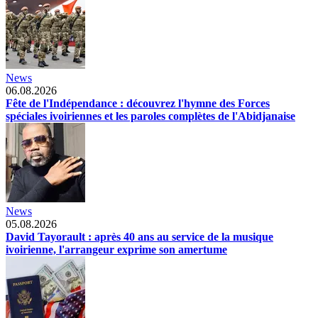
News
06.08.2026
Fête de l'Indépendance : découvrez l'hymne des Forces
spéciales ivoiriennes et les paroles complètes de l'Abidjanaise
News
05.08.2026
David Tayorault : après 40 ans au service de la musique
ivoirienne, l'arrangeur exprime son amertume