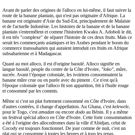
Avant de parler des origines de l'alloco en lui-même, il faut suivre la
route de la banane plantain, qui n'est pas originaire d'Afrique. La
banane est originaire d'Asie du Sud-Est, principalement de Malaisie
et de l'actuelle Indonésie. Les histoires de la banane et de la banane
plantain s'entremêlent et comme l'historien Kwaku A. Adoboli le dit,
il est très "complexe" de séparer l'histoire de ces deux fruits. Mais ce
serait les commerçants asiatiques et les Arabes pendant le boom du
commerce transsaharien qui auraient introduit ces fruits en Afrique
subsaharienne et à Madagascar.
Quant au mot alloco, il est d'origine baoulé. Alloco signifie en
langue baoulé, peuple du centre de la Côte d'Ivoire,
"loko"
, mûre,
sucrée. Avant l’époque coloniale, les ivoiriens consommaient la
banane mûre crue ou en purée avec du piment . Ce n'est qu'à
l'époque coloniale que l'alloco fit son apparition, frit à l'huile rouge
et consommé par les commis.
Même si c'est un plat fortement consommé en Côte d'Ivoire, dans
d'autres contrées, il change d'appellation. Au Ghana, c'est
kelewele
,
pour le Togo, c'est
amadan
ou encore
dodo
au Bénin. Il y a même
un festival spécial alloco en Côte d'Ivoire. Cette forte consommation
a été à l'origine des allocodromes dans la ville d'Abidjan, celui de
Cocody est toujours fonctionnel. De jour comme de nuit, c'est un
plat qui se consomme à toutes les heures et à tous les repas.