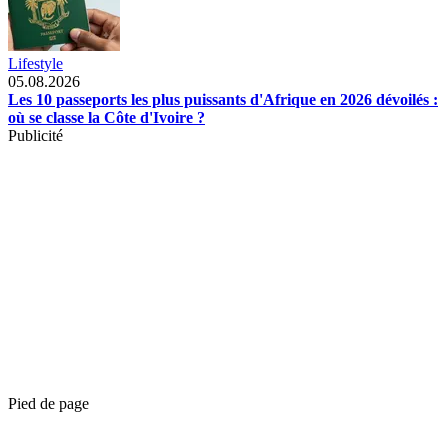
Lifestyle
05.08.2026
Les 10 passeports les plus puissants d'Afrique en 2026 dévoilés :
où se classe la Côte d'Ivoire ?
Publicité
Pied de page