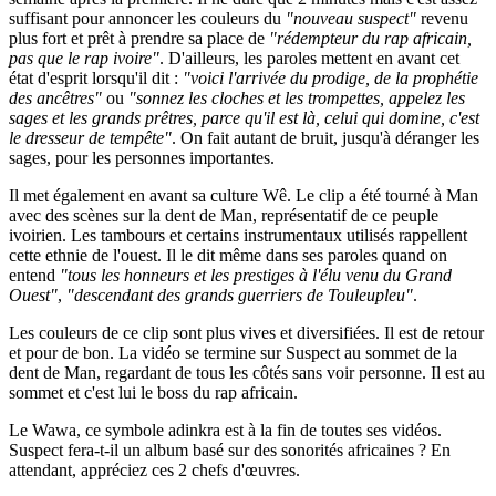
suffisant pour annoncer les couleurs du
"nouveau suspect"
revenu
plus fort et prêt à prendre sa place de
"rédempteur du rap africain,
pas que le rap ivoire"
. D'ailleurs, les paroles mettent en avant cet
état d'esprit lorsqu'il dit :
"voici l'arrivée du prodige, de la prophétie
des ancêtres"
ou
"sonnez les cloches et les trompettes, appelez les
sages et les grands prêtres, parce qu'il est là, celui qui domine, c'est
le dresseur de tempête"
. On fait autant de bruit, jusqu'à déranger les
sages, pour les personnes importantes.
Il met également en avant sa culture Wê. Le clip a été tourné à Man
avec des scènes sur la dent de Man, représentatif de ce peuple
ivoirien. Les tambours et certains instrumentaux utilisés rappellent
cette ethnie de l'ouest. Il le dit même dans ses paroles quand on
entend
"tous les honneurs et les prestiges à l'élu venu du Grand
Ouest"
,
"descendant des grands guerriers de Touleupleu"
.
Les couleurs de ce clip sont plus vives et diversifiées. Il est de retour
et pour de bon. La vidéo se termine sur Suspect au sommet de la
dent de Man, regardant de tous les côtés sans voir personne. Il est au
sommet et c'est lui le boss du rap africain.
Le Wawa, ce symbole adinkra est à la fin de toutes ses vidéos.
Suspect fera-t-il un album basé sur des sonorités africaines ? En
attendant, appréciez ces 2 chefs d'œuvres.