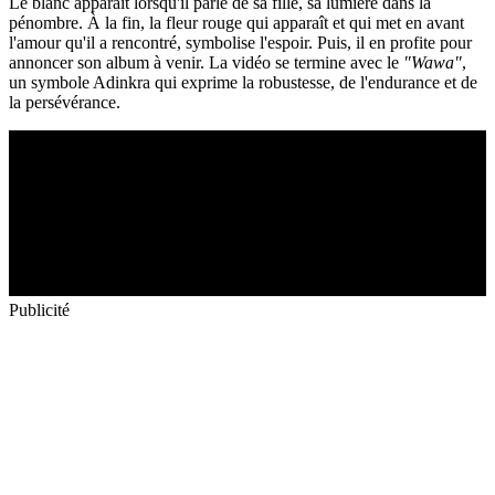
Le blanc apparait lorsqu'il parle de sa fille, sa lumière dans la
pénombre. À la fin, la fleur rouge qui apparaît et qui met en avant
l'amour qu'il a rencontré, symbolise l'espoir. Puis, il en profite pour
annoncer son album à venir. La vidéo se termine avec le
"Wawa"
,
un symbole Adinkra qui exprime la robustesse, de l'endurance et de
la persévérance.
Publicité