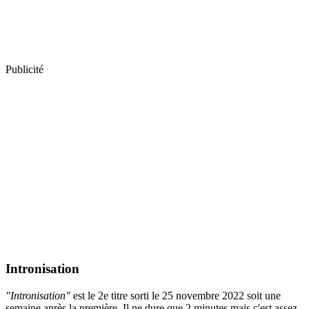
Publicité
Intronisation
"Intronisation"
est le 2e titre sorti le 25 novembre 2022 soit une
semaine après la première. Il ne dure que 2 minutes mais c'est assez