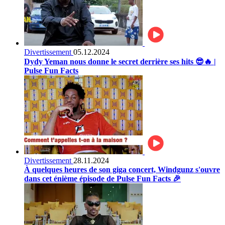
Divertissement
05.12.2024
Dydy Yeman nous donne le secret derrière ses hits 😎🔥 |
Pulse Fun Facts
Divertissement
28.11.2024
À quelques heures de son giga concert, Windgunz s'ouvre
dans cet énième épisode de Pulse Fun Facts 🎉