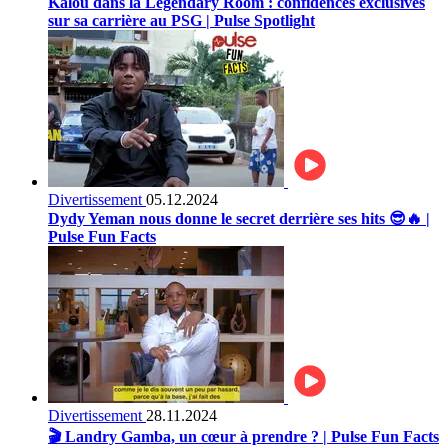
Kalou dans la Legendary Room : confidences exclusives
sur sa carrière au PSG | Pulse Spotlight
Divertissement
05.12.2024
Dydy Yeman nous donne le secret derrière ses hits 😎🔥 |
Pulse Fun Facts
Divertissement
28.11.2024
🎬 Landry Gamba, un cœur à prendre ? | Pulse Fun Facts