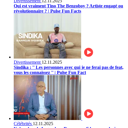
Divertissement
12.11.2025
Qui est vraiment Tino The Benzoboy ? Artiste engagé ou
révolutionnaire ? | Pulse Fun Facts
Divertissement
12.11.2025
Sindika : '' Les personnes avec qui je ne ferai pas de feat,
vous les connaissez '' | Pulse Fun Fact
Célébrités
12.11.2025