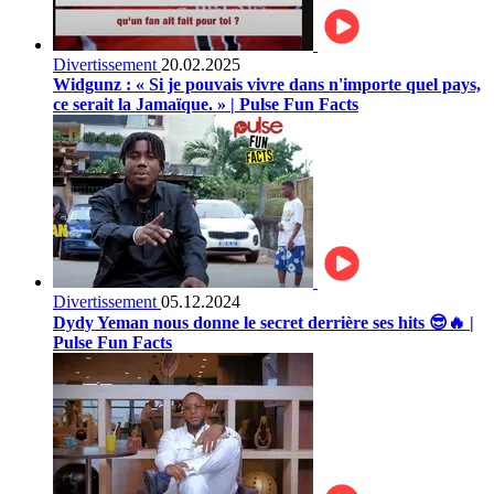
Divertissement
20.02.2025
Widgunz : « Si je pouvais vivre dans n'importe quel pays,
ce serait la Jamaïque. » | Pulse Fun Facts
Divertissement
05.12.2024
Dydy Yeman nous donne le secret derrière ses hits 😎🔥 |
Pulse Fun Facts