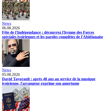
News
06.08.2026
Fête de l'Indépendance : découvrez l'hymne des Forces
spéciales ivoiriennes et les paroles complètes de l'Abidjanaise
News
05.08.2026
David Tayorault : après 40 ans au service de la musique
ivoirienne, l'arrangeur exprime son amertume