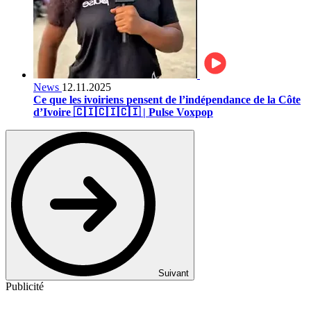
News
12.11.2025
Ce que les ivoiriens pensent de l’indépendance de la Côte
d’Ivoire 🇨🇮🇨🇮🇨🇮 | Pulse Voxpop
Suivant
Publicité