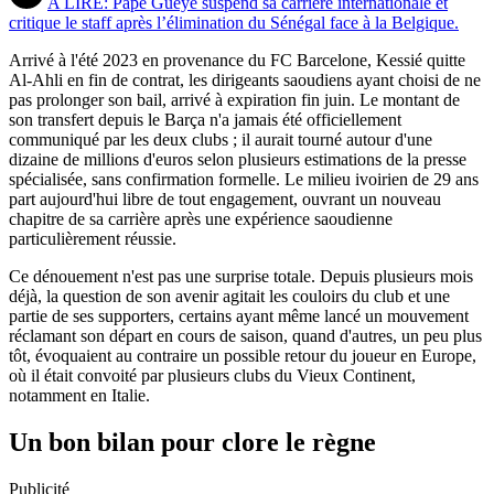
A LIRE: Pape Gueye suspend sa carrière internationale et
critique le staff après l’élimination du Sénégal face à la Belgique.
Arrivé à l'été 2023 en provenance du FC Barcelone, Kessié quitte
Al-Ahli en fin de contrat, les dirigeants saoudiens ayant choisi de ne
pas prolonger son bail, arrivé à expiration fin juin. Le montant de
son transfert depuis le Barça n'a jamais été officiellement
communiqué par les deux clubs ; il aurait tourné autour d'une
dizaine de millions d'euros selon plusieurs estimations de la presse
spécialisée, sans confirmation formelle. Le milieu ivoirien de 29 ans
part aujourd'hui libre de tout engagement, ouvrant un nouveau
chapitre de sa carrière après une expérience saoudienne
particulièrement réussie.
Ce dénouement n'est pas une surprise totale. Depuis plusieurs mois
déjà, la question de son avenir agitait les couloirs du club et une
partie de ses supporters, certains ayant même lancé un mouvement
réclamant son départ en cours de saison, quand d'autres, un peu plus
tôt, évoquaient au contraire un possible retour du joueur en Europe,
où il était convoité par plusieurs clubs du Vieux Continent,
notamment en Italie.
Un bon bilan pour clore le règne
Publicité