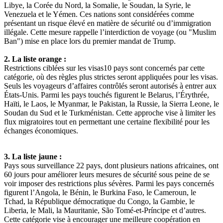
Libye, la Corée du Nord, la Somalie, le Soudan, la Syrie, le
Venezuela et le Yémen. Ces nations sont considérées comme
présentant un risque élevé en matière de sécurité ou d’immigration
illégale. Cette mesure rappelle l’interdiction de voyage (ou "Muslim
Ban") mise en place lors du premier mandat de Trump.
2. La liste orange :
Restrictions ciblées sur les visas10 pays sont concernés par cette
catégorie, où des règles plus strictes seront appliquées pour les visas.
Seuls les voyageurs d’affaires contrôlés seront autorisés à entrer aux
États-Unis. Parmi les pays touchés figurent le Belarus, l’Érythrée,
Haïti, le Laos, le Myanmar, le Pakistan, la Russie, la Sierra Leone, le
Soudan du Sud et le Turkménistan. Cette approche vise à limiter les
flux migratoires tout en permettant une certaine flexibilité pour les
échanges économiques.
3. La liste jaune :
Pays sous surveillance 22 pays, dont plusieurs nations africaines, ont
60 jours pour améliorer leurs mesures de sécurité sous peine de se
voir imposer des restrictions plus sévères. Parmi les pays concernés
figurent l’Angola, le Bénin, le Burkina Faso, le Cameroun, le
Tchad, la République démocratique du Congo, la Gambie, le
Liberia, le Mali, la Mauritanie, São Tomé-et-Príncipe et d’autres.
Cette catégorie vise à encourager une meilleure coopération en