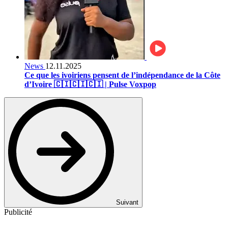
News
12.11.2025
Ce que les ivoiriens pensent de l’indépendance de la Côte
d’Ivoire 🇨🇮🇨🇮🇨🇮 | Pulse Voxpop
Suivant
Publicité