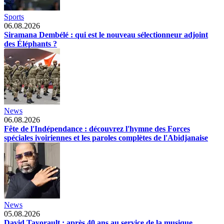
Sports
06.08.2026
Siramana Dembélé : qui est le nouveau sélectionneur adjoint
des Éléphants ?
News
06.08.2026
Fête de l'Indépendance : découvrez l'hymne des Forces
spéciales ivoiriennes et les paroles complètes de l'Abidjanaise
News
05.08.2026
David Tayorault : après 40 ans au service de la musique