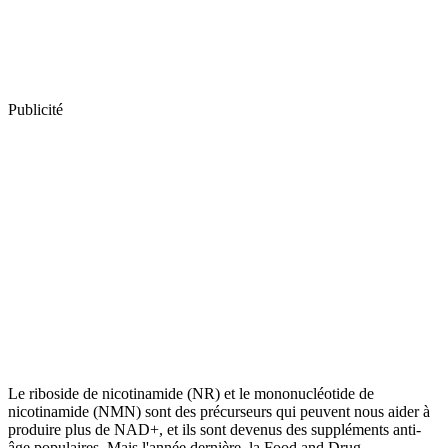
Publicité
Le riboside de nicotinamide (NR) et le mononucléotide de
nicotinamide (NMN) sont des précurseurs qui peuvent nous aider à
produire plus de NAD+, et ils sont devenus des suppléments anti-
âge populaires. Mais l'année dernière, la Food and Drug