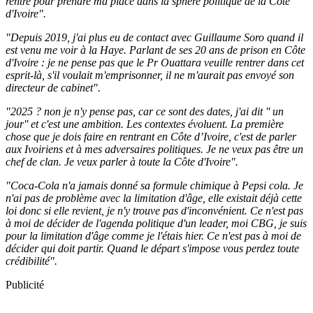
rentre pour prendre ma place dans la sphère politique de la Côte
d'Ivoire".
"Depuis 2019, j'ai plus eu de contact avec Guillaume Soro quand il
est venu me voir à la Haye. Parlant de ses 20 ans de prison en Côte
d'Ivoire : je ne pense pas que le Pr Ouattara veuille rentrer dans cet
esprit-là, s'il voulait m'emprisonner, il ne m'aurait pas envoyé son
directeur de cabinet".
"2025 ? non je n'y pense pas, car ce sont des dates, j'ai dit '' un
jour'' et c'est une ambition. Les contextes évoluent. La première
chose que je dois faire en rentrant en Côte d’Ivoire, c'est de parler
aux Ivoiriens et à mes adversaires politiques. Je ne veux pas être un
chef de clan. Je veux parler à toute la Côte d'Ivoire".
"Coca-Cola n'a jamais donné sa formule chimique à Pepsi cola. Je
n'ai pas de problème avec la limitation d'âge, elle existait déjà cette
loi donc si elle revient, je n'y trouve pas d'inconvénient. Ce n'est pas
à moi de décider de l'agenda politique d'un leader, moi CBG, je suis
pour la limitation d'âge comme je l'étais hier. Ce n'est pas à moi de
décider qui doit partir. Quand le départ s'impose vous perdez toute
crédibilité".
Publicité