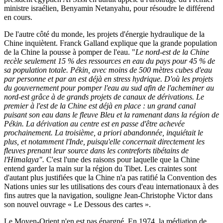
ministre israélien, Benyamin Netanyahu, pour résoudre le différend
en cours.
De l'autre côté du monde, les projets d'énergie hydraulique de la
Chine inquiètent. Franck Galland explique que la grande population
de la Chine la pousse à pomper de l'eau. "
Le nord-est de la Chine
recèle seulement 15 % des ressources en eau du pays pour 45 % de
sa population totale. Pékin, avec moins de 500 mètres cubes d'eau
par personne et par an est déjà en stress hydrique. D'où les projets
du gouvernement pour pomper l'eau au sud afin de l'acheminer au
nord-est grâce à de grands projets de canaux de dérivations. Le
premier à l'est de la Chine est déjà en place : un grand canal
puisant son eau dans le fleuve Bleu et la ramenant dans la région de
Pékin. La dérivation au centre est en passe d'être achevée
prochainement. La troisième, a priori abandonnée, inquiétait le
plus, et notamment l'Inde, puisqu'elle concernait directement les
fleuves prenant leur source dans les contreforts tibétains de
l'Himalaya".
C'est l'une des raisons pour laquelle que la Chine
entend garder la main sur la région du Tibet. Les craintes sont
d'autant plus justifiées que la Chine n'a pas ratifié la Convention des
Nations unies sur les utilisations des cours d'eau internationaux à des
fins autres que la navigation, souligne Jean-Christophe Victor dans
son nouvel ouvrage « Le Dessous des cartes ».
Le Moyen-Orient n'en est pas épargné. En 1974, la médiation de