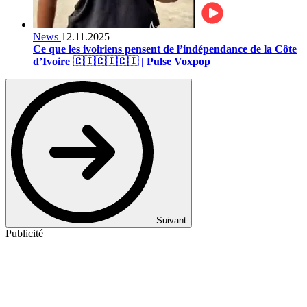
News
12.11.2025
Ce que les ivoiriens pensent de l’indépendance de la Côte
d’Ivoire 🇨🇮🇨🇮🇨🇮 | Pulse Voxpop
Suivant
Publicité