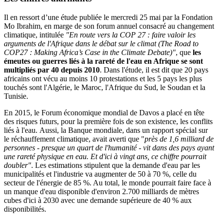
Il en ressort d’une étude publiée le mercredi 25 mai par la Fondation
Mo Ibrahim, en marge de son forum annuel consacré au changement
climatique, intitulée
"En route vers la COP 27 : faire valoir les
arguments de l'Afrique dans le débat sur le climat (The Road to
COP27 : Making Africa’s Case in the Climate Debate)"
, que
les
émeutes ou guerres liés à la rareté de l'eau en Afrique se sont
multipliés par 40 depuis 2010
. Dans l'étude, il est dit que 20 pays
africains ont vécu au moins 10 protestations et les 5 pays les plus
touchés sont l'Algérie, le Maroc, l'Afrique du Sud, le Soudan et la
Tunisie.
En 2015, le Forum économique mondial de Davos a placé en tête
des risques futurs, pour la première fois de son existence, les conflits
liés à l'eau. Aussi, la Banque mondiale, dans un rapport spécial sur
le réchauffement climatique, avait averti que "
près de 1,6 milliard de
personnes - presque un quart de l'humanité - vit dans des pays ayant
une rareté physique en eau. Et d'ici à vingt ans, ce chiffre pourrait
doubler"
. Les estimations stipulent que la demande d'eau par les
municipalités et l'industrie va augmenter de 50 à 70 %, celle du
secteur de l'énergie de 85 %. Au total, le monde pourrait faire face à
un manque d'eau disponible d'environ 2.700 milliards de mètres
cubes d'ici à 2030 avec une demande supérieure de 40 % aux
disponibilités.