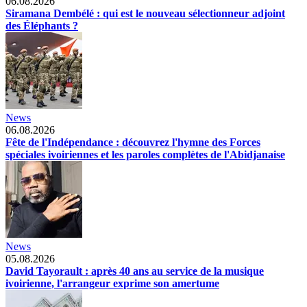
06.08.2026
Siramana Dembélé : qui est le nouveau sélectionneur adjoint
des Éléphants ?
News
06.08.2026
Fête de l'Indépendance : découvrez l'hymne des Forces
spéciales ivoiriennes et les paroles complètes de l'Abidjanaise
News
05.08.2026
David Tayorault : après 40 ans au service de la musique
ivoirienne, l'arrangeur exprime son amertume