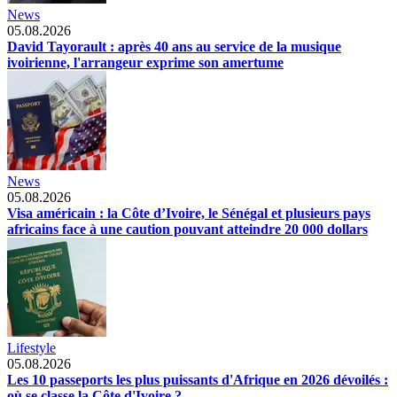
News
05.08.2026
David Tayorault : après 40 ans au service de la musique
ivoirienne, l'arrangeur exprime son amertume
News
05.08.2026
Visa américain : la Côte d’Ivoire, le Sénégal et plusieurs pays
africains face à une caution pouvant atteindre 20 000 dollars
Lifestyle
05.08.2026
Les 10 passeports les plus puissants d'Afrique en 2026 dévoilés :
où se classe la Côte d'Ivoire ?