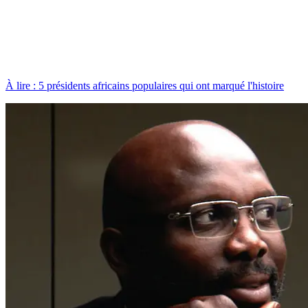
À lire : 5 présidents africains populaires qui ont marqué l'histoire