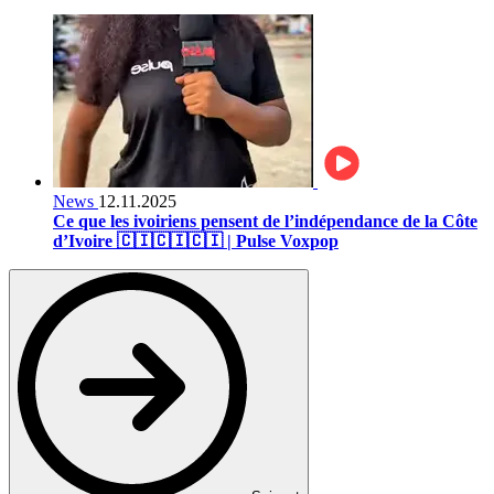
News
12.11.2025
Ce que les ivoiriens pensent de l’indépendance de la Côte
d’Ivoire 🇨🇮🇨🇮🇨🇮 | Pulse Voxpop