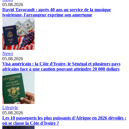
05.08.2026
David Tayorault : après 40 ans au service de la musique
ivoirienne, l'arrangeur exprime son amertume
News
05.08.2026
Visa américain : la Côte d’Ivoire, le Sénégal et plusieurs pays
africains face à une caution pouvant atteindre 20 000 dollars
Lifestyle
05.08.2026
Les 10 passeports les plus puissants d'Afrique en 2026 dévoilés :
où se classe la Côte d'Ivoire ?