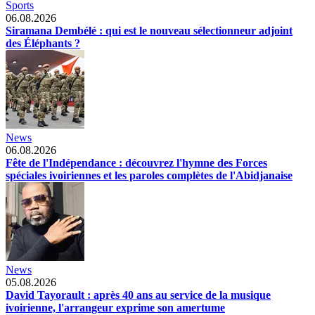
Sports
06.08.2026
Siramana Dembélé : qui est le nouveau sélectionneur adjoint
des Éléphants ?
News
06.08.2026
Fête de l'Indépendance : découvrez l'hymne des Forces
spéciales ivoiriennes et les paroles complètes de l'Abidjanaise
News
05.08.2026
David Tayorault : après 40 ans au service de la musique
ivoirienne, l'arrangeur exprime son amertume