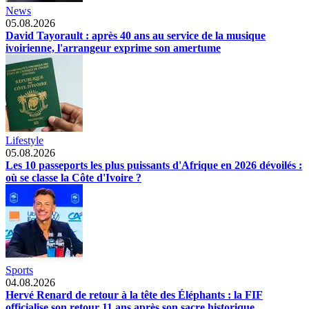
News
05.08.2026
David Tayorault : après 40 ans au service de la musique
ivoirienne, l'arrangeur exprime son amertume
Lifestyle
05.08.2026
Les 10 passeports les plus puissants d'Afrique en 2026 dévoilés :
où se classe la Côte d'Ivoire ?
Sports
04.08.2026
Hervé Renard de retour à la tête des Éléphants : la FIF
officialise son retour 11 ans après son sacre historique