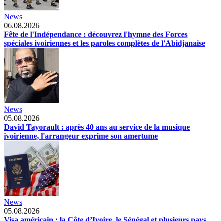
News
06.08.2026
Fête de l'Indépendance : découvrez l'hymne des Forces
spéciales ivoiriennes et les paroles complètes de l'Abidjanaise
News
05.08.2026
David Tayorault : après 40 ans au service de la musique
ivoirienne, l'arrangeur exprime son amertume
News
05.08.2026
Visa américain : la Côte d’Ivoire, le Sénégal et plusieurs pays