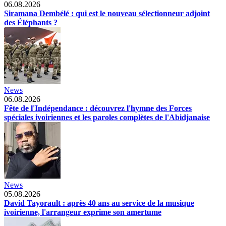
06.08.2026
Siramana Dembélé : qui est le nouveau sélectionneur adjoint
des Éléphants ?
News
06.08.2026
Fête de l'Indépendance : découvrez l'hymne des Forces
spéciales ivoiriennes et les paroles complètes de l'Abidjanaise
News
05.08.2026
David Tayorault : après 40 ans au service de la musique
ivoirienne, l'arrangeur exprime son amertume