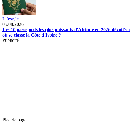
Lifestyle
05.08.2026
Les 10 passeports les plus puissants d'Afrique en 2026 dévoilés :
où se classe la Côte d'Ivoire ?
Publicité
Pied de page