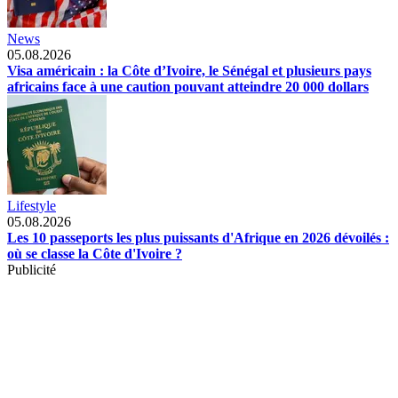
News
05.08.2026
Visa américain : la Côte d’Ivoire, le Sénégal et plusieurs pays
africains face à une caution pouvant atteindre 20 000 dollars
Lifestyle
05.08.2026
Les 10 passeports les plus puissants d'Afrique en 2026 dévoilés :
où se classe la Côte d'Ivoire ?
Publicité