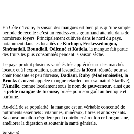
En Côte d’Ivoire, la saison des mangues est bien plus qu’une simple
période de récolte : c’est un rendez-vous gourmand attendu dans de
nombreux foyers. Principalement cultivée dans le nord du pays,
notamment dans les localités de
Korhogo, Ferkessédougou,
Sinématiali, Boundiali, Odienné et Katiola
, la mangue fait partie
des fruits les plus consommés pendant la saison sèche.
Le pays produit plusieurs variétés très appréciées sur les marchés
locaux et à l’exportation, parmi lesquelles
la Kent
, réputée pour sa
chair fondante et peu fibreuse,
Dadiani, Ruby (Mademoiselle), la
Brooks
(souvent appelée mangue retardée pour sa maturité tardive),
l’Amélie
, connue localement sous le nom de
gouverneur
, ainsi que
la
petite mangue de brousse
, prisée pour son goût authentique et
parfumé.
Au-delà de sa popularité, la mangue est un véritable concentré de
nutriments essentiels : vitamines, minéraux, fibres et antioxydants.
Sa consommation régulière peut contribuer à renforcer l’organisme,
améliorer la digestion et soutenir la santé générale.
Publicité