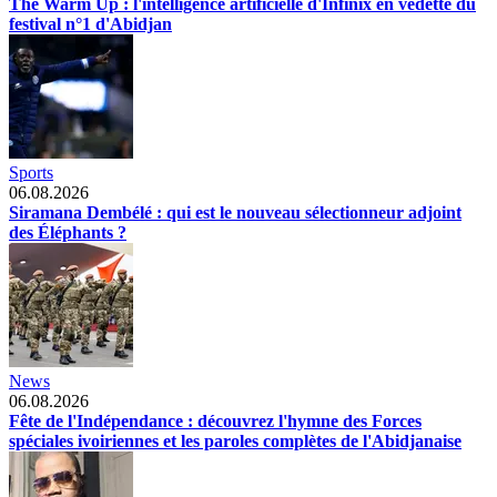
The Warm Up : l'intelligence artificielle d'Infinix en vedette du
festival n°1 d'Abidjan
Sports
06.08.2026
Siramana Dembélé : qui est le nouveau sélectionneur adjoint
des Éléphants ?
News
06.08.2026
Fête de l'Indépendance : découvrez l'hymne des Forces
spéciales ivoiriennes et les paroles complètes de l'Abidjanaise