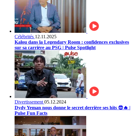
Célébrités
12.11.2025
Kalou dans la Legendary Room : confidences exclusives
sur sa carrière au PSG | Pulse Spotlight
Divertissement
05.12.2024
Dydy Yeman nous donne le secret derrière ses hits 😎🔥 |
Pulse Fun Facts