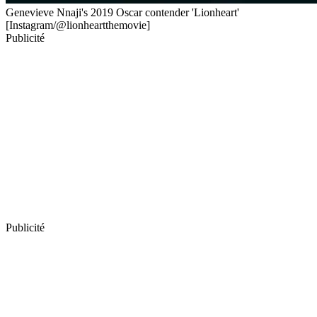
Genevieve Nnaji's 2019 Oscar contender 'Lionheart'
[Instagram/@lionheartthemovie]
Publicité
Publicité