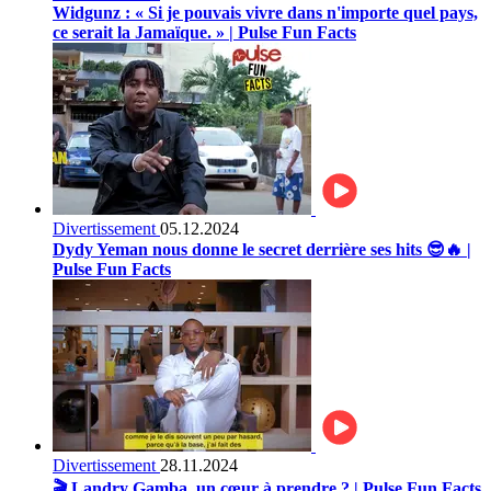
Widgunz : « Si je pouvais vivre dans n'importe quel pays,
ce serait la Jamaïque. » | Pulse Fun Facts
Divertissement
05.12.2024
Dydy Yeman nous donne le secret derrière ses hits 😎🔥 |
Pulse Fun Facts
Divertissement
28.11.2024
🎬 Landry Gamba, un cœur à prendre ? | Pulse Fun Facts