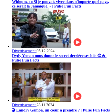
Widgunz : « Si je pouvais vivre dans n'importe quel pays,
ce serait la Jamaïque. » | Pulse Fun Facts
Divertissement
05.12.2024
Dydy Yeman nous donne le secret derrière ses hits 😎🔥 |
Pulse Fun Facts
Divertissement
28.11.2024
🎬 Landry Gamba, un cœur à prendre ? | Pulse Fun Facts