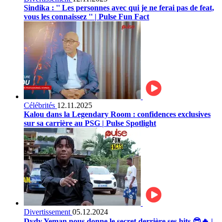
Sindika : '' Les personnes avec qui je ne ferai pas de feat,
vous les connaissez '' | Pulse Fun Fact
Célébrités
12.11.2025
Kalou dans la Legendary Room : confidences exclusives
sur sa carrière au PSG | Pulse Spotlight
Divertissement
05.12.2024
Dydy Yeman nous donne le secret derrière ses hits 😎🔥 |