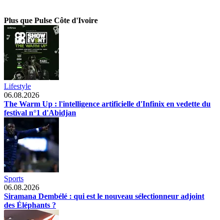
Plus que Pulse Côte d'Ivoire
Lifestyle
06.08.2026
The Warm Up : l'intelligence artificielle d'Infinix en vedette du
festival n°1 d'Abidjan
Sports
06.08.2026
Siramana Dembélé : qui est le nouveau sélectionneur adjoint
des Éléphants ?