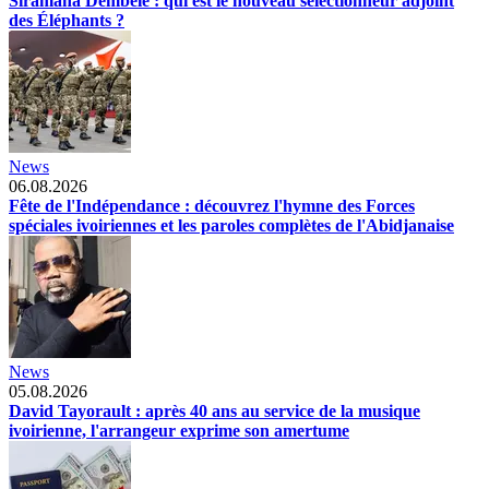
Siramana Dembélé : qui est le nouveau sélectionneur adjoint
des Éléphants ?
News
06.08.2026
Fête de l'Indépendance : découvrez l'hymne des Forces
spéciales ivoiriennes et les paroles complètes de l'Abidjanaise
News
05.08.2026
David Tayorault : après 40 ans au service de la musique
ivoirienne, l'arrangeur exprime son amertume