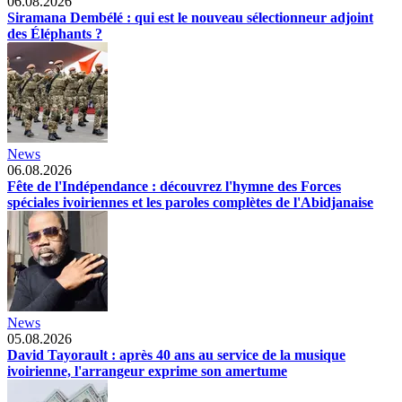
06.08.2026
Siramana Dembélé : qui est le nouveau sélectionneur adjoint
des Éléphants ?
News
06.08.2026
Fête de l'Indépendance : découvrez l'hymne des Forces
spéciales ivoiriennes et les paroles complètes de l'Abidjanaise
News
05.08.2026
David Tayorault : après 40 ans au service de la musique
ivoirienne, l'arrangeur exprime son amertume