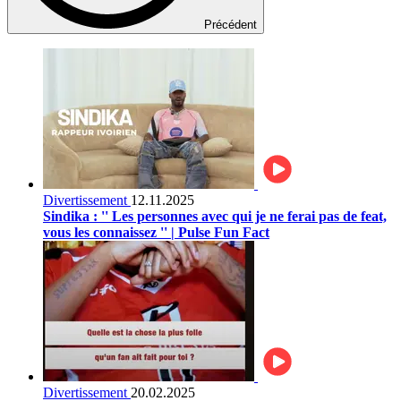
Précédent
Divertissement
12.11.2025
Sindika : '' Les personnes avec qui je ne ferai pas de feat,
vous les connaissez '' | Pulse Fun Fact
Divertissement
20.02.2025