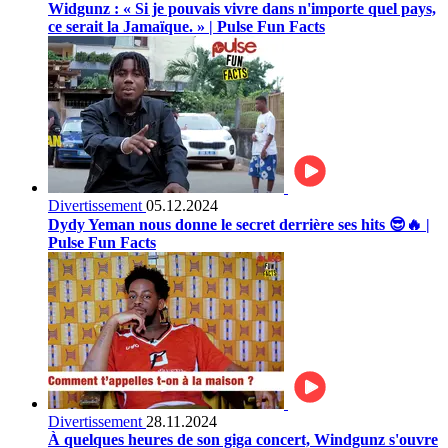
Widgunz : « Si je pouvais vivre dans n'importe quel pays,
ce serait la Jamaïque. » | Pulse Fun Facts
Divertissement
05.12.2024
Dydy Yeman nous donne le secret derrière ses hits 😎🔥 |
Pulse Fun Facts
Divertissement
28.11.2024
À quelques heures de son giga concert, Windgunz s'ouvre